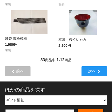
箸袋
箸袋
箸袋 市松模様
本漆 桜ぐい呑み
1,980円
2,200円
箸袋
83
1
12
商品中
-
商品
前へ
次へ
ほかの商品を探す