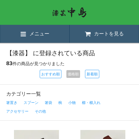
メニュー
カートを見る
【漆器】 に登録されている商品
83
件の商品が見つかりました
おすすめ順
価格順
新着順
カテゴリー一覧
箸置き
スプーン
箸袋
椀
小物
櫛・櫛入れ
アクセサリー
その他