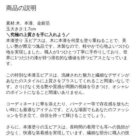
商品の説明
素材:木、本漆、金銀箔
玉大きさ:1.7cm
＼究極の上質さを手に入れよう／
本漆塗り 玉ピアスは、木に本漆を何度も塗り重ねることで、美
しい艶が際立つ逸品です。木製なので、軽やかで心地よいつけ心
地を実現しました。職人が1つひとつ丁寧に手作りしており、世
界に1つだけの漆が持つ潜在的な価値を持つピアスとなっていま
す。
この特別な本漆玉ピアスは、洗練された魅力と繊細なデザインが
あなたのスタイルに上質さをプラスしてくれること間違いなしで
す。さりげなく光る艶や質感が周囲の視線を引きつけ、オシャレ
のポイントになること間違いありません。
コーディネートに華を添えたり、パーティー等で存在感を放ちた
い時にも最適なアイテムです。どんな場面でもあなたのファッシ
ョンを引き立て、自信を持って輝けることでしょう。
さらに、本漆塗りの玉ピアスは、長時間の着用でも耳への負担が
少なく、快適な装着感を実現しています。繊細な部分に職人の技