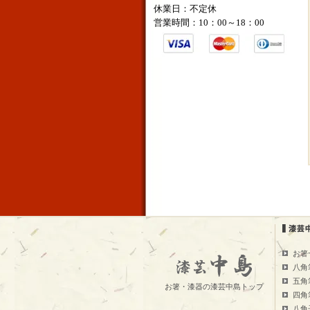
休業日
：不定休
営業時間：10：00～18：00
お箸
八角
五角
お箸・漆器の漆芸中島トップ
四角
八角