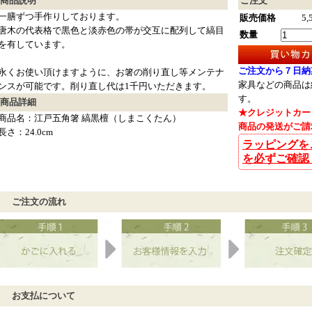
商品説明
ご注文
一膳ずつ手作りしております。
販売価格
5,
唐木の代表格で黒色と淡赤色の帯が交互に配列して縞目
数量
を有しています。
ご注文から７日納
永くお使い頂けますように、お箸の削り直し等メンテナ
家具などの商品は
ンスが可能です。削り直し代は1千円いただきます。
す。
商品詳細
★クレジットカー
商品名：江戸五角箸 縞黒檀（しまこくたん）
商品の発送がご請
長さ：24.0cm
ラッピングを
を必ずご確認
ご注文の流れ
お支払について