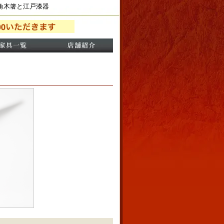
角木箸と江戸漆器