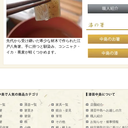
先代から受け継いだ希少な材木で作られた江
戸八角箸。手に持つと馴染み、コンニャク・
イカ・蕎麦が軽くつかめます。
一覧
漆器一覧
家具一覧
店舗紹介
箸
箸置き
鏡台・姿見
漆芸中島へお越しの方
箸
箸袋
箪笥
職人紹介
箸
椀
その他
お知らせ・催事情報
子供箸
小物
櫛・櫛入れ
特定商取引法に基づく表記