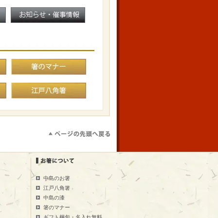
中島のお箸
江戸八角箸
中島の漆
箸のマナー
ギフト梱包・名入れ無料