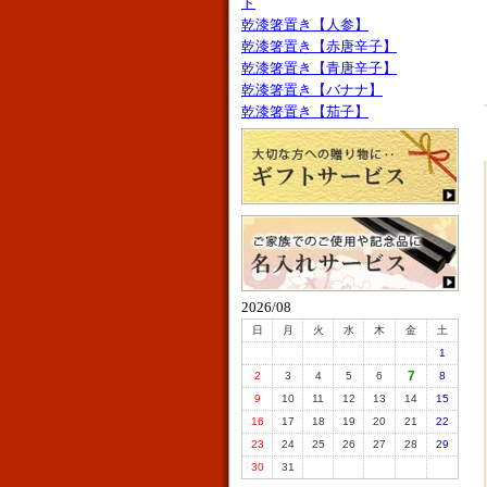
ト
乾漆箸置き【人参】
乾漆箸置き【赤唐辛子】
乾漆箸置き【青唐辛子】
乾漆箸置き【バナナ】
乾漆箸置き【茄子】
2026/08
日
月
火
水
木
金
土
1
7
2
3
4
5
6
8
9
10
11
12
13
14
15
16
17
18
19
20
21
22
23
24
25
26
27
28
29
30
31