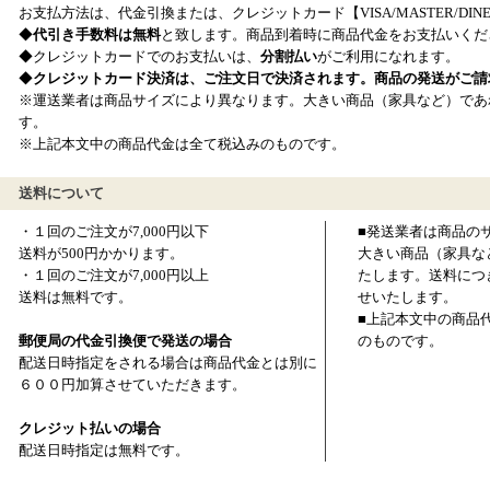
お支払方法は、代金引換または、クレジットカード【VISA/MASTER/DI
◆
代引き手数料は無料
と致します。商品到着時に商品代金をお支払いくだ
◆クレジットカードでのお支払いは、
分割払い
がご利用になれます。
◆
クレジットカード決済は、ご注文日で決済されます。商品の発送がご請
※運送業者は商品サイズにより異なります。大きい商品（家具など）であ
す。
※上記本文中の商品代金は全て税込みのものです。
送料について
・１回のご注文が7,000円以下
■発送業者は商品の
送料が500円かかります。
大きい商品（家具な
・１回のご注文が7,000円以上
たします。送料につ
送料は無料です。
せいたします。
■上記本文中の商品
郵便局の代金引換便で発送の場合
のものです。
配送日時指定をされる場合は商品代金とは別に
６００円加算させていただきます。
クレジット払いの場合
配送日時指定は無料です。