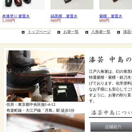
本漆塗り 箸置き
縞黒檀 箸置き
紫檀 箸置き
1,100円
660円
660円
トップページ
お箸一覧
八角箸一覧
漆器
江戸八角箸は、幻の青黒
特選紫檀・紫檀・鉄刀木
げております。化学塗料
なお子様にも安心してご
すように、お箸の削り直
す。
住所：東京都中央区佃1-4-12
有楽町線・大江戸線「月島」駅 徒歩5分