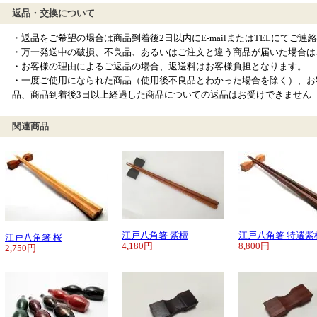
返品・交換について
・返品をご希望の場合は商品到着後2日以内にE-mailまたはTELにてご連
・万一発送中の破損、不良品、あるいはご注文と違う商品が届いた場合は
・お客様の理由によるご返品の場合、返送料はお客様負担となります。
・一度ご使用になられた商品（使用後不良品とわかった場合を除く）、お
品、商品到着後3日以上経過した商品についての返品はお受けできません
関連商品
江戸八角箸 紫檀
江戸八角箸 特選紫
江戸八角箸 桜
4,180円
8,800円
2,750円