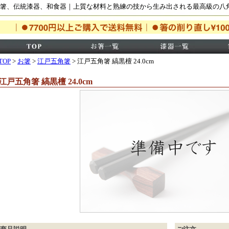
箸、伝統漆器、和食器｜上質な材料と熟練の技から生み出される最高級の八
TOP
>
お箸
>
江戸五角箸
> 江戸五角箸 縞黒檀 24.0cm
江戸五角箸 縞黒檀 24.0cm