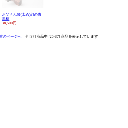
お父さん箸(太め)幻の青
黒檀
38,500円
前のページへ
全 [37] 商品中 [25-37] 商品を表示しています