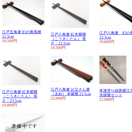
江戸五角箸 幻の青黒檀
江戸八角箸 幻の
江戸八角箸 紅木紫檀
22.5cm
23.5cm
（こうきしたん） 長
16,500円
19,800円
さ：22.5cm
16,500円
江戸八角箸 お父さん箸
本漆塗り縞黒檀江
江戸八角箸 紅木紫檀
（太め） 本紫檀 23.5cm
夫婦箸セット
（こうきしたん） 長
22,000円
22,000円
さ：23.5cm
19,800円