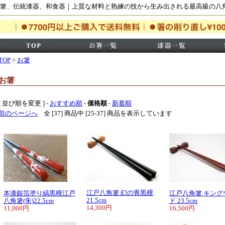
箸、伝統漆器、和食器｜上質な材料と熟練の技から生み出される最高級の八
TOP
>
お箸
お箸
[ 並び順を変更 ] -
おすすめ順
-
価格順
-
新着順
前のページへ
全 [37] 商品中 [25-37] 商品を表示しています
江戸八角箸 幻の青黒檀
本漆銀箔塗り縞黒檀江戸
江戸八角箸 キング
21.5cm
八角箸(朱)22.5cm
ド 23.5cm
14,300円
11,000円
16,500円