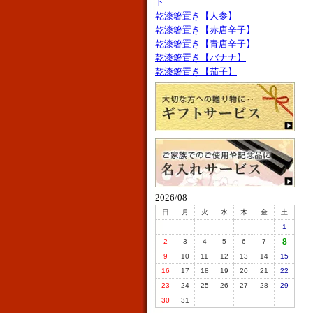
ト
乾漆箸置き【人参】
乾漆箸置き【赤唐辛子】
乾漆箸置き【青唐辛子】
乾漆箸置き【バナナ】
乾漆箸置き【茄子】
2026/08
日
月
火
水
木
金
土
1
8
2
3
4
5
6
7
9
10
11
12
13
14
15
16
17
18
19
20
21
22
23
24
25
26
27
28
29
30
31