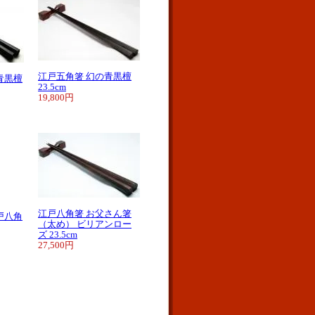
江戸五角箸 幻の青黒檀
青黒檀
23.5cm
19,800円
江戸八角箸 お父さん箸
戸八角
（太め） ビリアンロー
ズ 23.5cm
27,500円