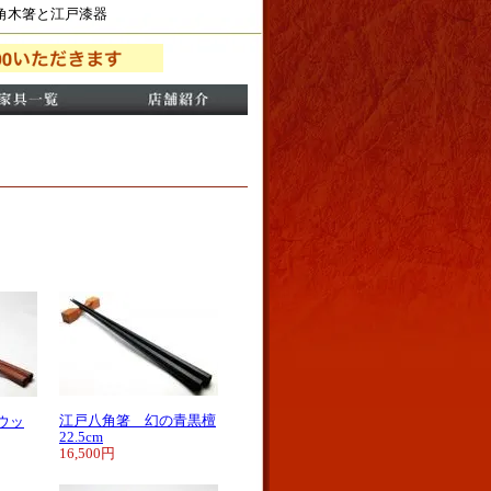
角木箸と江戸漆器
江戸八角箸 幻の青黒檀
ウッ
22.5cm
16,500円