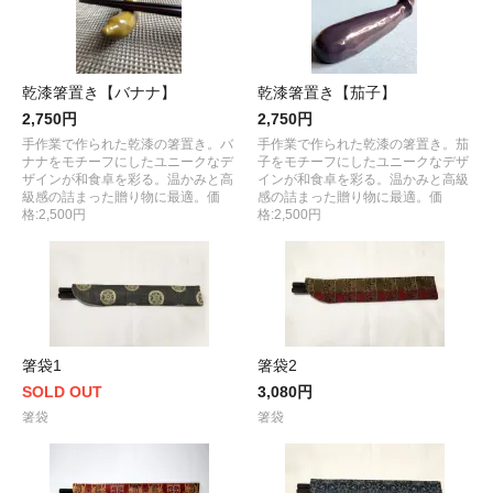
乾漆箸置き【バナナ】
乾漆箸置き【茄子】
2,750円
2,750円
手作業で作られた乾漆の箸置き。バ
手作業で作られた乾漆の箸置き。茄
ナナをモチーフにしたユニークなデ
子をモチーフにしたユニークなデザ
ザインが和食卓を彩る。温かみと高
インが和食卓を彩る。温かみと高級
級感の詰まった贈り物に最適。価
感の詰まった贈り物に最適。価
格:2,500円
格:2,500円
箸袋1
箸袋2
SOLD OUT
3,080円
箸袋
箸袋