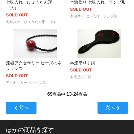
七味入れ ひょうたん形
本漆塗り 七味入れ ランプ形
（大）
SOLD OUT
SOLD OUT
本漆塗り 七味入れ ランプ形
七味入れ ひょうたん形 （大）
漆器アクセサリー ビーズのネ
本漆塗り手鏡
ックレス
SOLD OUT
SOLD OUT
本漆塗り手鏡
アクセサリー ネックレス
69
13
24
商品中
-
商品
前へ
次へ
ほかの商品を探す