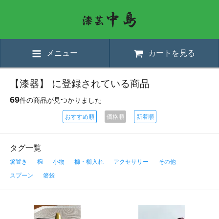
メニュー
カートを見る
【漆器】 に登録されている商品
69
件の商品が見つかりました
おすすめ順
価格順
新着順
タグ一覧
箸置き
椀
小物
櫛・櫛入れ
アクセサリー
その他
スプーン
箸袋