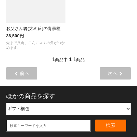
お父さん箸(太め)幻の青黒檀
38,500円
先まで八角、こんにゃくの角がつか
めます。
1
1
1
商品中
-
商品
前へ
次へ
ほかの商品を探す
検索